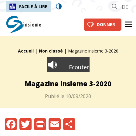
DE
FACILE À LIRE
insieme.ch
Me
DONNER
|
|
Fil d'Ariane :
Accueil
Non classé
Magazine insieme 3-2020
Ecouter
Magazine insieme 3-2020
Publié le
10/09/2020