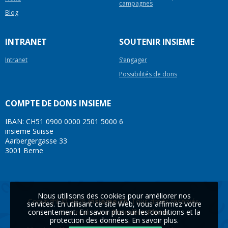
campagnes
Blog
INTRANET
SOUTENIR INSIEME
Intranet
S’engager
Possibilités de dons
COMPTE DE DONS INSIEME
IBAN: CH51 0900 0000 2501 5000 6
insieme Suisse
Aarbergergasse 33
3001 Berne
Nous utilisons des cookies pour améliorer nos
Copyright © 2026
insieme.ch
. Tous droits réservés.
services. En utilisant ce site Web, vous affirmez votre
consentement. En savoir plus sur les conditions et la
Une réalisation
Première Place
protection des données.
En savoir plus
.