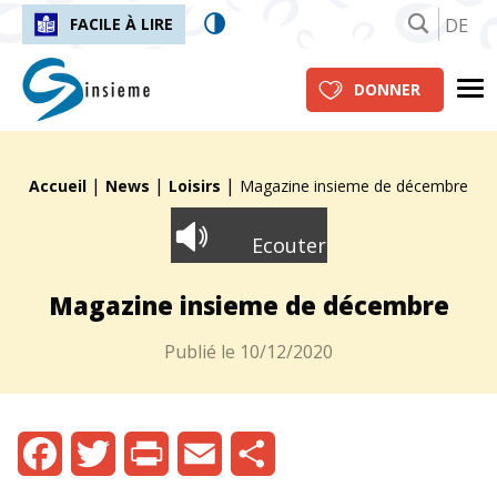
DE
FACILE À LIRE
insieme.ch
Me
DONNER
|
|
|
Fil d'Ariane :
Accueil
News
Loisirs
Magazine insieme de décembre
Ecouter
Magazine insieme de décembre
Publié le
10/12/2020