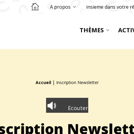
Retourner sur la page d'accueil
A propos
insieme dans votre r
THÈMES
ACTI
|
Accueil
Inscription Newsletter
Ecouter
scription Newslet