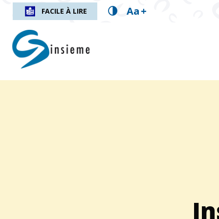
Aa
+
FACILE À LIRE
insieme.ch
Fil d'Ariane :
In