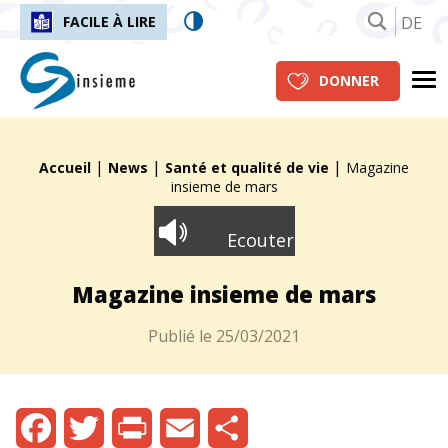
DE
FACILE À LIRE
insieme.ch
Me
DONNER
|
|
|
Fil d'Ariane :
Accueil
News
Santé et qualité de vie
Magazine
insieme de mars
Ecouter
Magazine insieme de mars
Publié le
25/03/2021