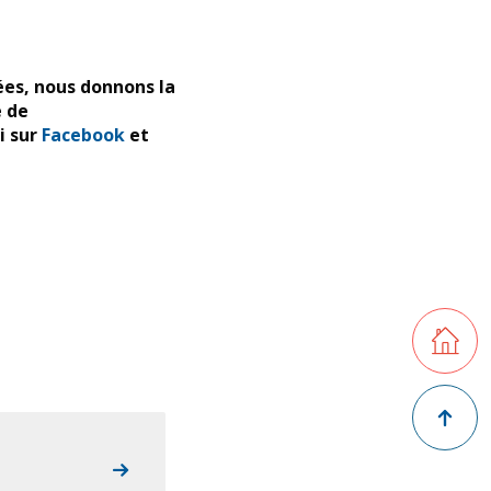
ées, nous donnons la
e de
i sur
Facebook
et
Retourner
Retour en