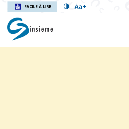
Aa
+
FACILE À LIRE
insieme.ch
Fil d'Ariane :