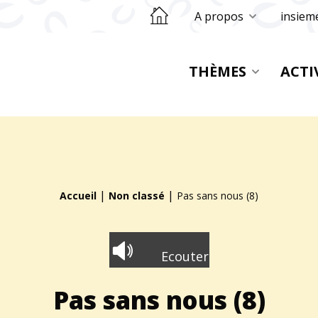
Retourner sur la page d'accueil
A propos
insiem
THÈMES
ACTI
|
|
Accueil
Non classé
Pas sans nous (8)
Ecouter
Pas sans nous (8)