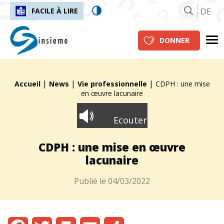
DE
FACILE À LIRE
insieme.ch
Me
DONNER
|
|
|
Fil d'Ariane :
Accueil
News
Vie professionnelle
CDPH : une mise
en œuvre lacunaire
Ecouter
CDPH : une mise en œuvre
lacunaire
Publié le
04/03/2022