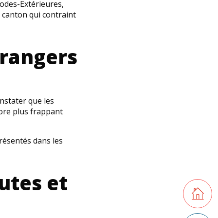
Rhodes-Extérieures,
l canton qui contraint
trangers
nstater que les
core plus frappant
résentés dans les
utes et
Retourner