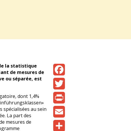
e la statistique
ciant de mesures de
ve ou séparée, est
Facebook
Twitter
igatoire, dont 1,4%
«Einführungsklassen»
s spécialisées au sein
Print
ée. La part des
t de mesures de
Email
programme