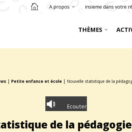
Retourner sur la page d'accueil
A propos
insieme dans votre r
THÈMES
ACTI
|
|
ews
Petite enfance et école
Nouvelle statistique de la pédagog
Ecouter
atistique de la pédagogie