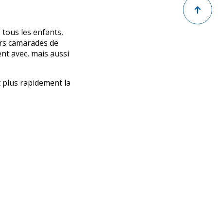
Retour en
tous les enfants,
urs camarades de
ent avec, mais aussi
t plus rapidement la