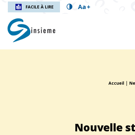
Aa
+
FACILE À LIRE
insieme.ch
Fil d'Ariane :
|
Accueil
N
Nouvelle st