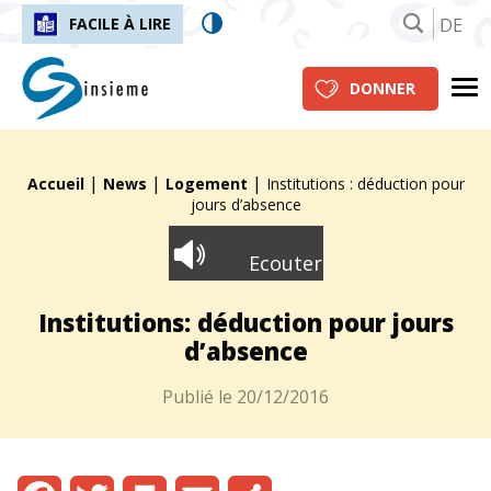
DE
FACILE À LIRE
insieme.ch
Me
DONNER
|
|
|
Fil d'Ariane :
Accueil
News
Logement
Institutions : déduction pour
jours d’absence
Ecouter
Institutions: déduction pour jours
d’absence
Publié le
20/12/2016