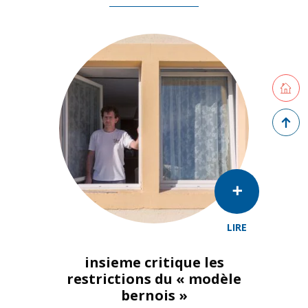
Retourne
Retour 
LIRE
insieme critique les
restrictions du « modèle
bernois »