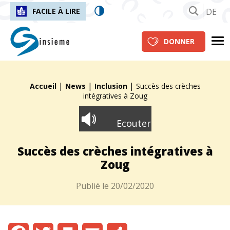
DE
FACILE À LIRE
insieme.ch
Me
DONNER
|
|
|
Fil d'Ariane :
Accueil
News
Inclusion
Succès des crèches
intégratives à Zoug
Ecouter
Succès des crèches intégratives à
Zoug
Publié le
20/02/2020