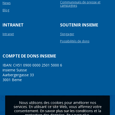
Communiqués de presse et
News
campagnes
Blog
INTRANET
SOUTENIR INSIEME
Intranet
S’engager
Possibilités de dons
COMPTE DE DONS INSIEME
IBAN: CH51 0900 0000 2501 5000 6
insieme Suisse
Aarbergergasse 33
3001 Berne
Nous utilisons des cookies pour améliorer nos
Copyright © 2026
insieme.ch
. Tous droits réservés.
services. En utilisant ce site Web, vous affirmez votre
consentement. En savoir plus sur les conditions et la
Une réalisation
Première Place
protection des données.
En savoir plus
.