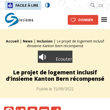
DE
FACILE À LIRE
insieme.ch
Me
DONNER
|
|
|
Fil d'Ariane :
Accueil
News
Inclusion
Le projet de logement inclusif
d’insieme Kanton Bern récompensé
Ecouter
Le projet de logement inclusif
d’insieme Kanton Bern récompensé
Publié le
15/09/2022