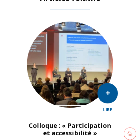
LIRE
Colloque : « Participation
Retourne
et accessibilité »