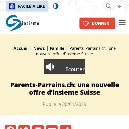
DE
FACILE À LIRE
insieme.ch
Me
DONNER
|
|
|
Fil d'Ariane :
Accueil
News
Famille
Parents-Parrains.ch : une
nouvelle offre d’insieme Suisse
Ecouter
Parents-Parrains.ch: une nouvelle
offre d’insieme Suisse
Publié le
30/01/2019