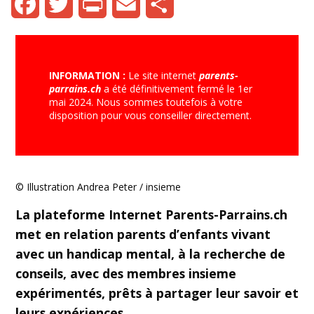
Facebook
Twitter
Print
Email
Share
INFORMATION :
Le site internet
parents-
parrains.ch
a été définitivement fermé le 1er
mai 2024. Nous sommes toutefois à votre
disposition pour vous conseiller directement.
© Illustration Andrea Peter / insieme
La plateforme Internet Parents-Parrains.ch
met en relation parents d’enfants vivant
avec un handicap mental, à la recherche de
conseils, avec des membres insieme
expérimentés, prêts à partager leur savoir et
leurs expériences.