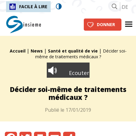
DE
FACILE À LIRE
insieme.ch
Me
DONNER
|
|
|
Fil d'Ariane :
Accueil
News
Santé et qualité de vie
Décider soi-
même de traitements médicaux ?
Ecouter
Décider soi-même de traitements
médicaux ?
Publié le
17/01/2019