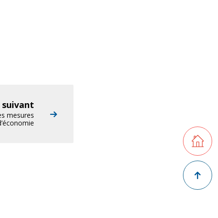
e suivant
les mesures
d’économie
Retourner
Retour en