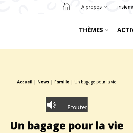
Retourner sur la page d'accueil
A propos
insiem
THÈMES
ACTI
|
|
|
Accueil
News
Famille
Un bagage pour la vie
Ecouter
Un bagage pour la vie