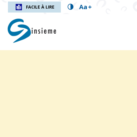
Aa
+
FACILE À LIRE
insieme.ch
Fil d'Ariane :