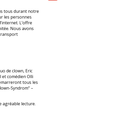
Share
us tous durant notre
ur les personnes
internet. L’offre
mitée. Nous avons
transport
uo de clown, Eric
 et comédien Olli
démarreront tous les
„Clown-Syndrom“ –
 agréable lecture.