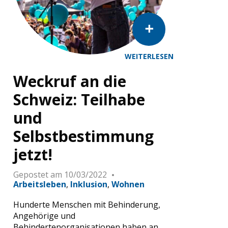
WEITERLESEN
partielle de la loi sur l'égalité des personnes handicapées.
Weckruf an die
Schweiz: Teilhabe
und
Selbstbestimmung
jetzt!
Gepostet am
10/03/2022
Arbeitsleben
Inklusion
Wohnen
Hunderte Menschen mit Behinderung,
Angehörige und
Behindertenorganisationen haben an