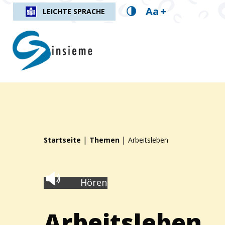
Aa
+
LEICHTE SPRACHE
insieme.ch
Fil d'Ariane :
|
|
Startseite
Themen
Arbeitsleben
Hören
Arbeitsleben