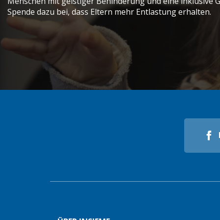
Menschen mit geistiger Behinderung und eine inklusive Ge
Spende dazu bei, dass Eltern mehr Entlastung erhalten.