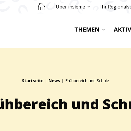
Retourner sur la page d'accueil
Über insieme
Ihr Regionalv
THEMEN
AKTI
|
|
Startseite
News
Frühbereich und Schule
ühbereich und Sch