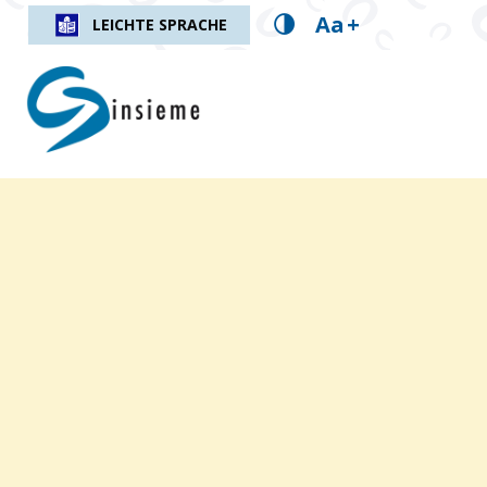
Aa
+
LEICHTE SPRACHE
insieme.ch
Fil d'Ariane :