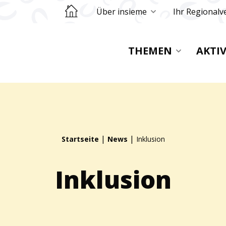
Retourner sur la page d'accueil
Über insieme
Ihr Regionalv
THEMEN
AKTI
|
|
Startseite
News
Inklusion
Inklusion