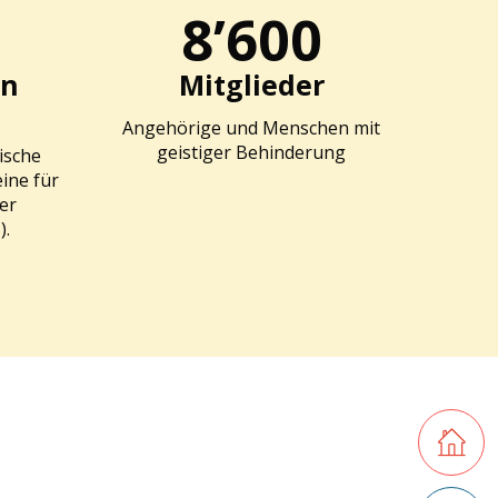
8’600
on
Mitglieder
Angehörige und Menschen mit
geistiger Behinderung
ische
ine für
er
).
Retourner