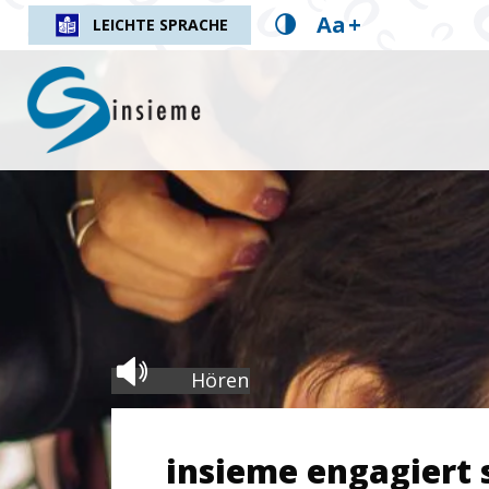
Aa
+
LEICHTE SPRACHE
insieme.ch
Hören
insieme engagiert 