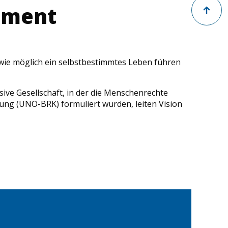
Zurück na
ement
t wie möglich ein selbstbestimmtes Leben führen
ive Gesellschaft, in der die Menschenrechte
ung (UNO-BRK) formuliert wurden, leiten Vision