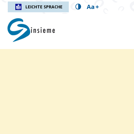
Aa
+
LEICHTE SPRACHE
insieme.ch
Fil d'Ariane :