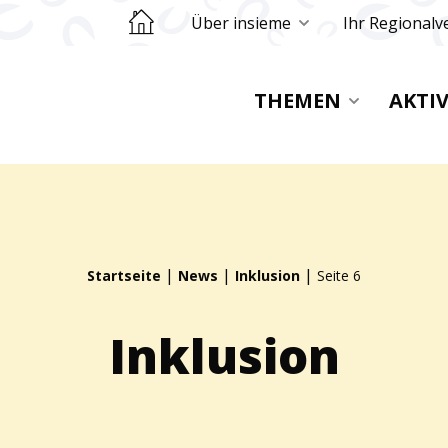
Retourner sur la page d'accueil
Über insieme
Ihr Regionalv
THEMEN
AKTI
|
|
|
Startseite
News
Inklusion
Seite 6
Inklusion