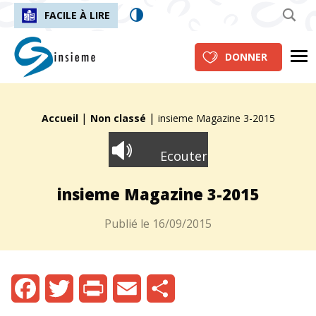
FACILE À LIRE
insieme.ch
Me
DONNER
|
|
Fil d'Ariane :
Accueil
Non classé
insieme Magazine 3-2015
Ecouter
insieme Magazine 3-2015
Publié le
16/09/2015