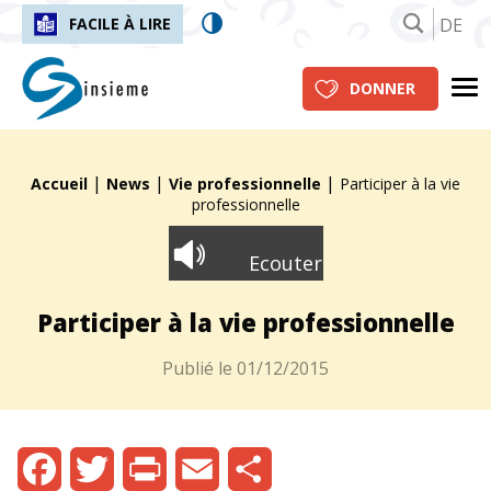
DE
FACILE À LIRE
insieme.ch
Me
DONNER
|
|
|
Fil d'Ariane :
Accueil
News
Vie professionnelle
Participer à la vie
professionnelle
Ecouter
Participer à la vie professionnelle
Publié le
01/12/2015