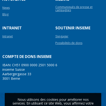
Communiqués de presse et
News
campagnes
Blog
INTRANET
SOUTENIR INSIEME
Intranet
S’engager
Possibilités de dons
COMPTE DE DONS INSIEME
IBAN: CH51 0900 0000 2501 5000 6
insieme Suisse
Aarbergergasse 33
3001 Berne
Nous utilisons des cookies pour améliorer nos
Copyright © 2026
insieme.ch
. Tous droits réservés.
services. En utilisant ce site Web, vous affirmez votre