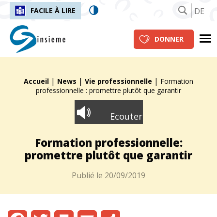
DE
FACILE À LIRE
insieme.ch
Me
DONNER
|
|
|
Fil d'Ariane :
Accueil
News
Vie professionnelle
Formation
professionnelle : promettre plutôt que garantir
Ecouter
Formation professionnelle:
promettre plutôt que garantir
Publié le
20/09/2019