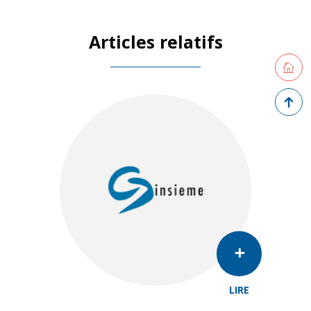
Articles relatifs
Retourne
Retour 
LIRE