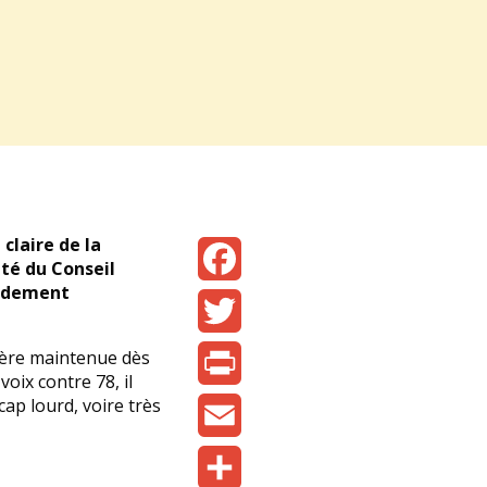
claire de la
ité du Conseil
urdement
Facebook
Twitter
tière maintenue dès
oix contre 78, il
ap lourd, voire très
Print
Email