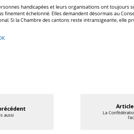
ersonnes handicapées et leurs organisations ont toujours so
us finement échelonné. Elles demandent désormais au Consei
tional. Si la Chambre des cantons reste intransigeante, elle 
OK
Articl
 précédent
La Confédératio
s aussi
l’a