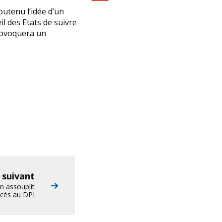
Share
utenu l’idée d’un
l des Etats de suivre
provoquera un
e suivant
n assouplit
ccès au DPI