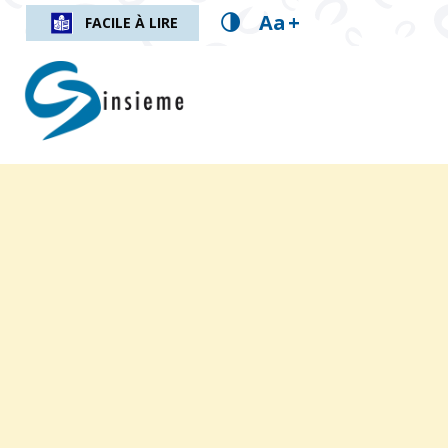
Aa
+
FACILE À LIRE
insieme.ch
Fil d'Ariane :