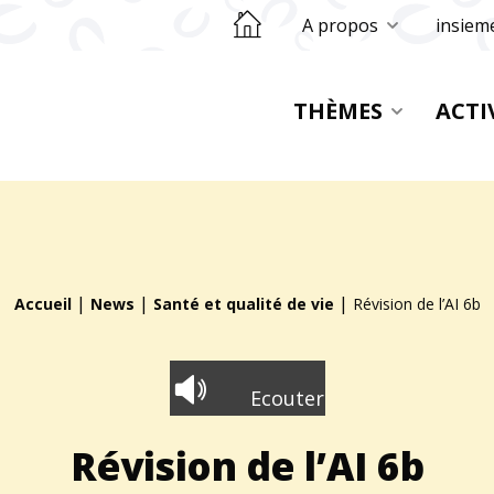
Retourner sur la page d'accueil
A propos
insiem
THÈMES
ACTI
|
|
|
Accueil
News
Santé et qualité de vie
Révision de l’AI 6b
Ecouter
Révision de l’AI 6b