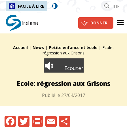
DE
FACILE À LIRE
insieme.ch
Me
DONNER
|
|
|
Fil d'Ariane :
Accueil
News
Petite enfance et école
Ecole :
régression aux Grisons
Ecouter
Ecole: régression aux Grisons
Publié le
27/04/2017