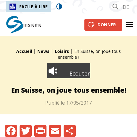
DE
FACILE À LIRE
insieme.ch
Me
DONNER
|
|
|
Fil d'Ariane :
Accueil
News
Loisirs
En Suisse, on joue tous
ensemble !
Ecouter
En Suisse, on joue tous ensemble!
Publié le
17/05/2017