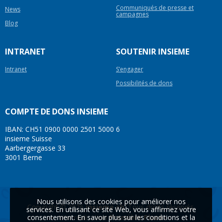
Communiqués de presse et
News
campagnes
Blog
INTRANET
SOUTENIR INSIEME
Intranet
S’engager
Possibilités de dons
COMPTE DE DONS INSIEME
IBAN: CH51 0900 0000 2501 5000 6
insieme Suisse
Aarbergergasse 33
3001 Berne
Nous utilisons des cookies pour améliorer nos
Copyright © 2026
insieme.ch
. Tous droits réservés.
services. En utilisant ce site Web, vous affirmez votre
consentement. En savoir plus sur les conditions et la
Une réalisation
Première Place