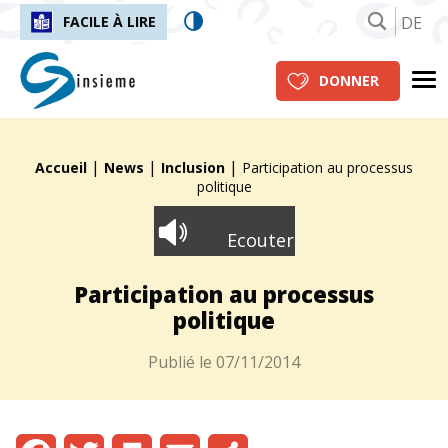
DE
FACILE À LIRE
insieme.ch
Me
DONNER
|
|
|
Fil d'Ariane :
Accueil
News
Inclusion
Participation au processus
politique
Ecouter
Participation au processus
politique
Publié le
07/11/2014