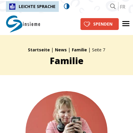
FR
LEICHTE SPRACHE
insieme.ch
Me
SPENDEN
|
|
|
Fil d'Ariane :
Startseite
News
Familie
Seite 7
Familie