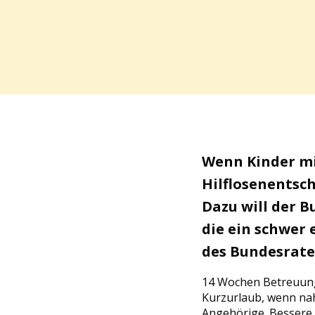
Wenn Kinder mit
Hilflosenentsc
Dazu will der 
die ein schwer 
des Bundesrate
14 Wochen Betreuungs
Kurzurlaub, wenn na
Angehörige. Bessere 