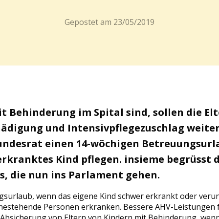
Gepostet am
23/05/2019
 Behinderung im Spital sind, sollen die El
hädigung und Intensivpflegezuschlag weiter
Bundesrat einen 14-wöchigen Betreuungsurla
erkranktes Kind pflegen. insieme begrüsst 
s, die nun ins Parlament gehen.
urlaub, wenn das eigene Kind schwer erkrankt oder verunf
hestehende Personen erkranken. Bessere AHV-Leistungen 
Absicherung von Eltern von Kindern mit Behinderung, wenn d