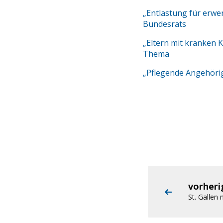
„Entlastung für erwe
Bundesrats
„Eltern mit kranken 
Thema
„Pflegende Angehörig
vorher
St. Gallen 