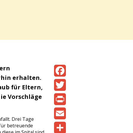
tern
hin erhalten.
Facebook
ub für Eltern,
die Vorschläge
Twitter
Print
allt. Drei Tage
Email
für betreuende
iese im Spital sind.