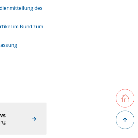
dienmitteilung des
rtikel im Bund zum
mlassung
Retourner
Zurück na
ws
ung