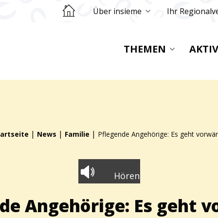
Retourner sur la page d'accueil
Über insieme
Ihr Regionalv
THEMEN
AKTI
|
|
|
artseite
News
Familie
Pflegende Angehörige: Es geht vorwär
Hören
de Angehörige: Es geht v