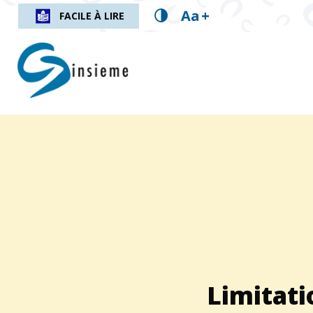
Aa
+
FACILE À LIRE
insieme.ch
Fil d'Ariane :
Limitati