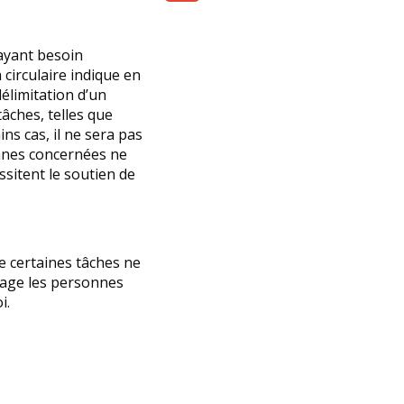
Share
ayant besoin
 circulaire indique en
délimitation d’un
âches, telles que
ins cas, il ne sera pas
onnes concernées ne
sitent le soutien de
e certaines tâches ne
rage les personnes
i.