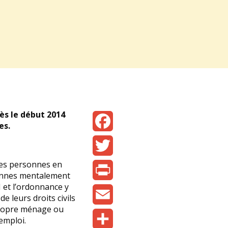
dès le début 2014
es.
Facebook
 les personnes en
Twitter
sonnes mentalement
I et l’ordonnance y
Print
e leurs droits civils
 propre ménage ou
Email
emploi.