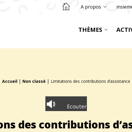
Retourner sur la page d'accueil
A propos
insiem
THÈMES
ACTI
|
|
Accueil
Non classé
Limitations des contributions d’assistance
Ecouter
ons des contributions d’a