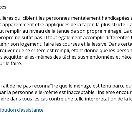
tes
culières qui ciblent les personnes mentalement handicapées 
t apparemment être appliquées de la façon la plus stricte. La
 faut remplir au niveau de la tenue de son propre ménage. La 
opre ne suffit pas. Il faut également accomplir différentes t
etenir son logement, faire les courses et la lessive. Dans certa
rouver que ce critère est rempli, étant donné que les pers
s’acquitter elles-mêmes des tâches susmentionnées et néces
r le faire.
 fait de ne pas reconnaître que le ménage est tenu parce qu
par la personne elle-même est inacceptable ! insieme encou
re dans tous les cas contre une telle interprétation de la lo
ribution d’assistance