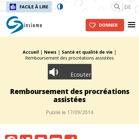
DE
FACILE À LIRE
insieme.ch
Me
DONNER
|
|
|
Fil d'Ariane :
Accueil
News
Santé et qualité de vie
Remboursement des procréations assistées
Ecouter
Remboursement des procréations
assistées
Publié le
17/09/2014