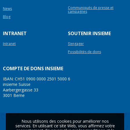
Communiqués de presse et
News
campagnes
Blog
INTRANET
SOUTENIR INSIEME
Intranet
S’engager
Possibilités de dons
COMPTE DE DONS INSIEME
IBAN: CH51 0900 0000 2501 5000 6
insieme Suisse
Aarbergergasse 33
3001 Berne
Nous utilisons des cookies pour améliorer nos
Copyright © 2026
insieme.ch
. Tous droits réservés.
services. En utilisant ce site Web, vous affirmez votre