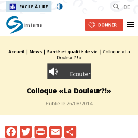
DE
FACILE À LIRE
insieme.ch
Me
DONNER
|
|
|
Fil d'Ariane :
Accueil
News
Santé et qualité de vie
Colloque « La
Douleur ? ! »
Ecouter
Colloque «La Douleur?!»
Publié le
26/08/2014