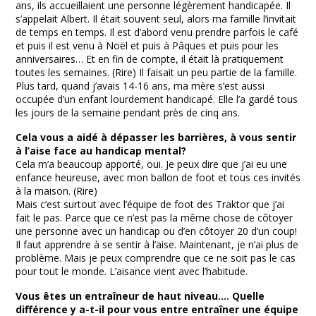
ans, ils accueillaient une personne légèrement handicapée. Il
s’appelait Albert. Il était souvent seul, alors ma famille l’invitait
de temps en temps. Il est d’abord venu prendre parfois le café
et puis il est venu à Noël et puis à Pâques et puis pour les
anniversaires… Et en fin de compte, il était là pratiquement
toutes les semaines. (Rire) Il faisait un peu partie de la famille.
Plus tard, quand j’avais 14-16 ans, ma mère s’est aussi
occupée d’un enfant lourdement handicapé. Elle l’a gardé tous
les jours de la semaine pendant près de cinq ans.
Cela vous a aidé à dépasser les barrières, à vous sentir
à l’aise face au handicap mental?
Cela m’a beaucoup apporté, oui. Je peux dire que j’ai eu une
enfance heureuse, avec mon ballon de foot et tous ces invités
à la maison. (Rire)
Mais c’est surtout avec l’équipe de foot des Traktor que j’ai
fait le pas. Parce que ce n’est pas la même chose de côtoyer
une personne avec un handicap ou d’en côtoyer 20 d’un coup!
Il faut apprendre à se sentir à l’aise. Maintenant, je n’ai plus de
problème. Mais je peux comprendre que ce ne soit pas le cas
pour tout le monde. L’aisance vient avec l’habitude.
Vous êtes un entraîneur de haut niveau…. Quelle
différence y a-t-il pour vous entre entraîner une équipe