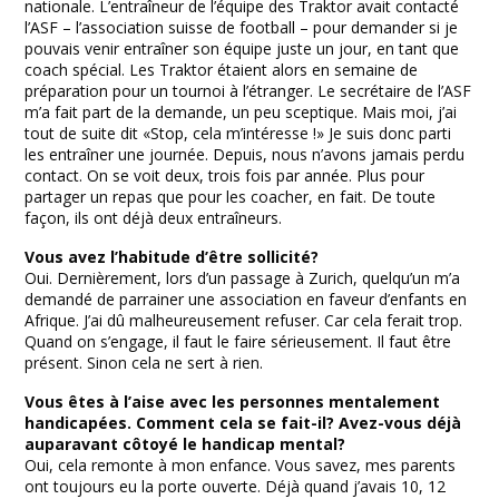
nationale. L’entraîneur de l’équipe des Traktor avait contacté
l’ASF – l’association suisse de football – pour demander si je
pouvais venir entraîner son équipe juste un jour, en tant que
coach spécial. Les Traktor étaient alors en semaine de
préparation pour un tournoi à l’étranger. Le secrétaire de l’ASF
m’a fait part de la demande, un peu sceptique. Mais moi, j’ai
tout de suite dit «Stop, cela m’intéresse !» Je suis donc parti
les entraîner une journée. Depuis, nous n’avons jamais perdu
contact. On se voit deux, trois fois par année. Plus pour
partager un repas que pour les coacher, en fait. De toute
façon, ils ont déjà deux entraîneurs.
Vous avez l’habitude d’être sollicité?
Oui. Dernièrement, lors d’un passage à Zurich, quelqu’un m’a
demandé de parrainer une association en faveur d’enfants en
Afrique. J’ai dû malheureusement refuser. Car cela ferait trop.
Quand on s’engage, il faut le faire sérieusement. Il faut être
présent. Sinon cela ne sert à rien.
Vous êtes à l’aise avec les personnes mentalement
handicapées. Comment cela se fait-il? Avez-vous déjà
auparavant côtoyé le handicap mental?
Oui, cela remonte à mon enfance. Vous savez, mes parents
ont toujours eu la porte ouverte. Déjà quand j’avais 10, 12