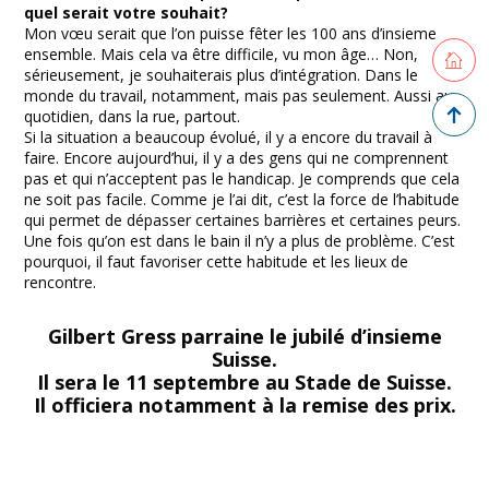
quel serait votre souhait?
Mon vœu serait que l’on puisse fêter les 100 ans d’insieme
Retourne
ensemble. Mais cela va être difficile, vu mon âge… Non,
sérieusement, je souhaiterais plus d’intégration. Dans le
monde du travail, notamment, mais pas seulement. Aussi au
Retour 
quotidien, dans la rue, partout.
Si la situation a beaucoup évolué, il y a encore du travail à
faire. Encore aujourd’hui, il y a des gens qui ne comprennent
pas et qui n’acceptent pas le handicap. Je comprends que cela
ne soit pas facile. Comme je l’ai dit, c’est la force de l’habitude
qui permet de dépasser certaines barrières et certaines peurs.
Une fois qu’on est dans le bain il n’y a plus de problème. C’est
pourquoi, il faut favoriser cette habitude et les lieux de
rencontre.
Gilbert Gress parraine le jubilé d’insieme
Suisse.
Il sera le 11 septembre au Stade de Suisse.
Il officiera notamment à la remise des prix.