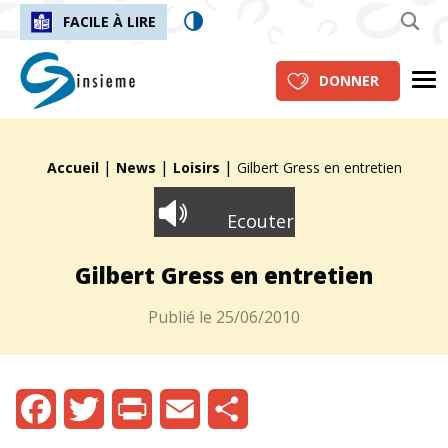
FACILE À LIRE
insieme.ch
Me
DONNER
|
|
|
Fil d'Ariane :
Accueil
News
Loisirs
Gilbert Gress en entretien
Ecouter
Gilbert Gress en entretien
Publié le
25/06/2010