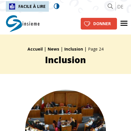
DE
FACILE À LIRE
insieme.ch
Me
DONNER
|
|
|
Fil d'Ariane :
Accueil
News
Inclusion
Page 24
Inclusion