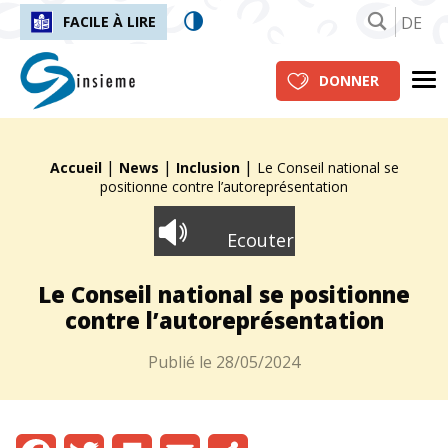
DE
FACILE À LIRE
insieme.ch
Me
DONNER
|
|
|
Fil d'Ariane :
Accueil
News
Inclusion
Le Conseil national se
positionne contre l’autoreprésentation
Ecouter
Le Conseil national se positionne
contre l’autoreprésentation
Publié le
28/05/2024