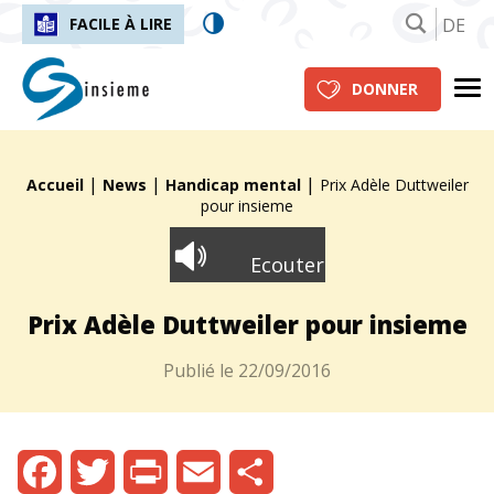
DE
FACILE À LIRE
insieme.ch
Me
DONNER
|
|
|
Fil d'Ariane :
Accueil
News
Handicap mental
Prix Adèle Duttweiler
pour insieme
Ecouter
Prix Adèle Duttweiler pour insieme
Publié le
22/09/2016