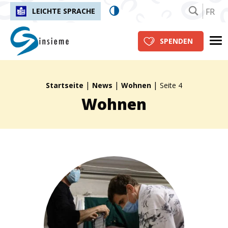
FR
LEICHTE SPRACHE
insieme.ch
Me
SPENDEN
|
|
|
Fil d'Ariane :
Startseite
News
Wohnen
Seite 4
Wohnen