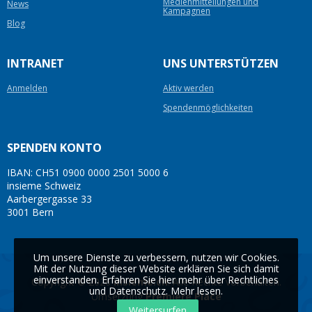
Medienmitteilungen und
News
Kampagnen
Blog
INTRANET
UNS UNTERSTÜTZEN
Anmelden
Aktiv werden
Spendenmöglichkeiten
SPENDEN KONTO
IBAN: CH51 0900 0000 2501 5000 6
insieme Schweiz
Aarbergergasse 33
3001 Bern
Um unsere Dienste zu verbessern, nutzen wir Cookies.
Mit der Nutzung dieser Website erklären Sie sich damit
einverstanden. Erfahren Sie hier mehr über Rechtliches
Copyright © 2026
insieme.ch
. Alle Rechte vorbehalten.
und Datenschutz.
Mehr lesen
.
Umsetzung
Première Place
Weitersurfen