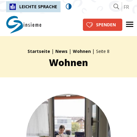
FR
LEICHTE SPRACHE
insieme.ch
Me
SPENDEN
|
|
|
Fil d'Ariane :
Startseite
News
Wohnen
Seite 8
Wohnen