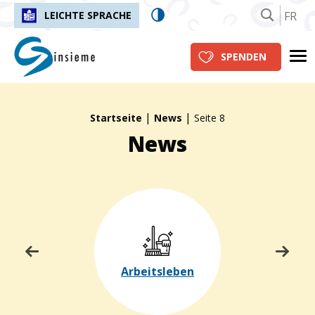
FR
LEICHTE SPRACHE
insieme.ch
Me
SPENDEN
|
|
Fil d'Ariane :
Startseite
News
Seite 8
News
Arbeitsleben