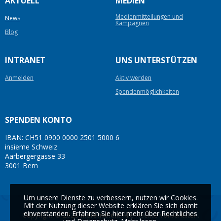
AKTUELL
MEDIEN
Medienmitteilungen und
News
Kampagnen
Blog
INTRANET
UNS UNTERSTÜTZEN
Anmelden
Aktiv werden
Spendenmöglichkeiten
SPENDEN KONTO
IBAN: CH51 0900 0000 2501 5000 6
insieme Schweiz
Aarbergergasse 33
3001 Bern
Um unsere Dienste zu verbessern, nutzen wir Cookies.
Mit der Nutzung dieser Website erklären Sie sich damit
einverstanden. Erfahren Sie hier mehr über Rechtliches
Copyright © 2026
insieme.ch
. Alle Rechte vorbehalten.