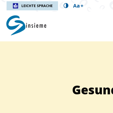
Aa
+
LEICHTE SPRACHE
insieme.ch
Fil d'Ariane :
Gesund