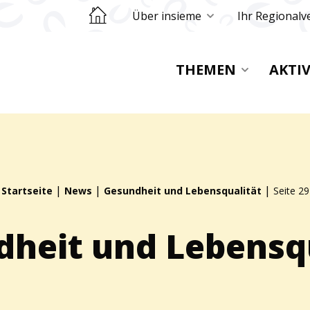
Retourner sur la page d'accueil
Über insieme
Ihr Regionalv
THEMEN
AKTI
|
|
|
Startseite
News
Gesundheit und Lebensqualität
Seite 29
heit und Lebensq