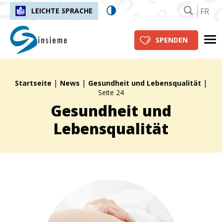
FR
LEICHTE SPRACHE
insieme.ch
Me
SPENDEN
|
|
|
Fil d'Ariane :
Startseite
News
Gesundheit und Lebensqualität
Seite 24
Gesundheit und
Lebensqualität