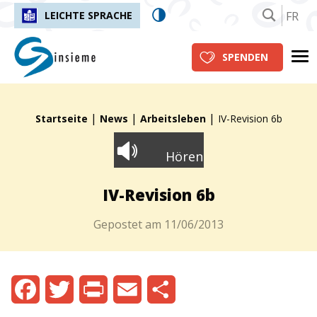
FR
LEICHTE SPRACHE
insieme.ch
Me
SPENDEN
|
|
|
Fil d'Ariane :
Startseite
News
Arbeitsleben
IV-Revision 6b
Hören
IV-Revision 6b
Gepostet am
11/06/2013