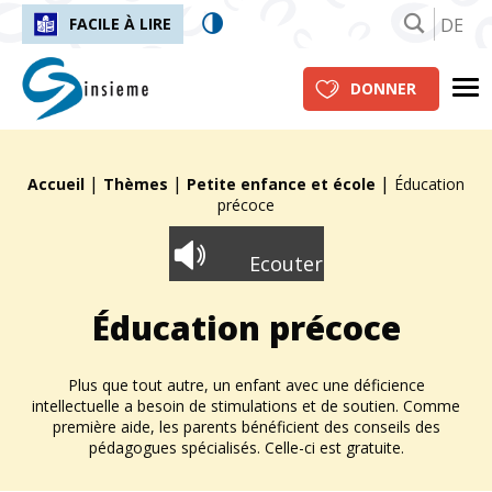
DE
FACILE À LIRE
insieme.ch
Me
DONNER
|
|
|
Fil d'Ariane :
Accueil
Thèmes
Petite enfance et école
Éducation
précoce
Ecouter
Éducation précoce
Plus que tout autre, un enfant avec une déficience
intellectuelle a besoin de stimulations et de soutien. Comme
première aide, les parents bénéficient des conseils des
pédagogues spécialisés. Celle-ci est gratuite.