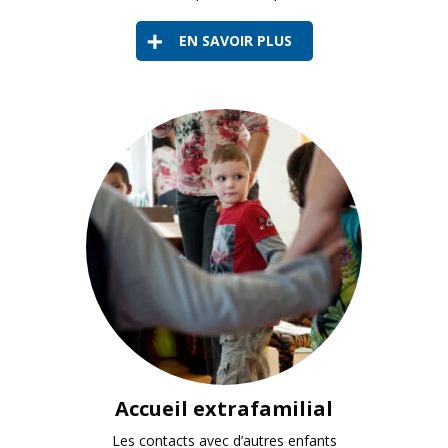
EN SAVOIR PLUS
Des contacts précoces avec d'autres enfants favorisen
Accueil extrafamilial
Les contacts avec d’autres enfants