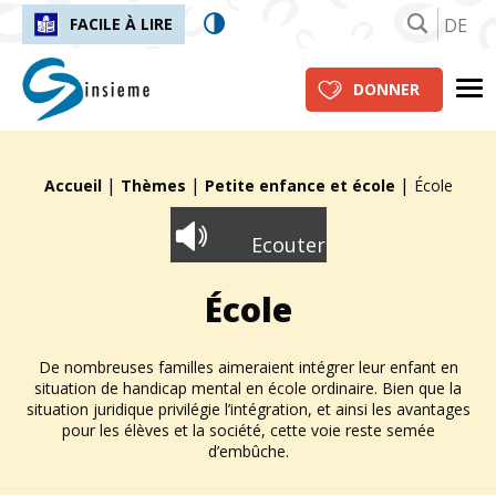
DE
FACILE À LIRE
insieme.ch
Me
DONNER
|
|
|
Fil d'Ariane :
Accueil
Thèmes
Petite enfance et école
École
Ecouter
École
De nombreuses familles aimeraient intégrer leur enfant en
situation de handicap mental en école ordinaire. Bien que la
situation juridique privilégie l’intégration, et ainsi les avantages
pour les élèves et la société, cette voie reste semée
d’embûche.