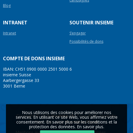
campagnes
Blog
INTRANET
SOUTENIR INSIEME
Intranet
S’engager
Possibilités de dons
COMPTE DE DONS INSIEME
IBAN: CH51 0900 0000 2501 5000 6
insieme Suisse
Aarbergergasse 33
3001 Berne
Nous utilisons des cookies pour améliorer nos
Copyright © 2026
insieme.ch
. Tous droits réservés.
services. En utilisant ce site Web, vous affirmez votre
Une réalisation
Première Place
consentement. En savoir plus sur les conditions et la
protection des données.
En savoir plus
.
Mentions légales
Protection des données