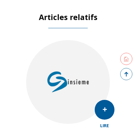
Articles relatifs
Retourne
Retour 
LIRE