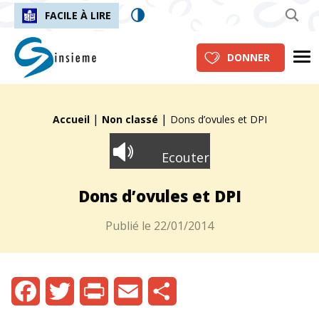
FACILE À LIRE
insieme.ch
Me
DONNER
|
|
Fil d'Ariane :
Accueil
Non classé
Dons d’ovules et DPI
Ecouter
Dons d’ovules et DPI
Publié le
22/01/2014