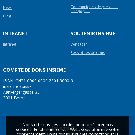
Communiqués de presse et
News
campagnes
Blog
INTRANET
SOUTENIR INSIEME
Intranet
S’engager
Possibilités de dons
COMPTE DE DONS INSIEME
IBAN: CH51 0900 0000 2501 5000 6
insieme Suisse
Aarbergergasse 33
3001 Berne
Nous utilisons des cookies pour améliorer nos
Copyright © 2026
insieme.ch
. Tous droits réservés.
services. En utilisant ce site Web, vous affirmez votre
consentement. En savoir plus sur les conditions et la
Une réalisation
Première Place