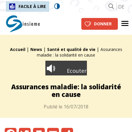
DE
FACILE À LIRE
insieme.ch
Me
DONNER
|
|
|
Fil d'Ariane :
Accueil
News
Santé et qualité de vie
Assurances
maladie : la solidarité en cause
Ecouter
Assurances maladie: la solidarité
en cause
Publié le
16/07/2018