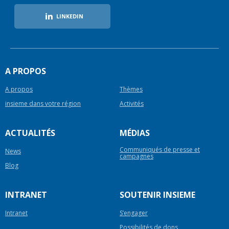
LINKEDIN
A PROPOS
A propos
Thèmes
insieme dans votre région
Activités
ACTUALITÉS
MÉDIAS
Communiqués de presse et
News
campagnes
Blog
INTRANET
SOUTENIR INSIEME
Intranet
S’engager
Possibilités de dons