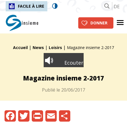
DE
FACILE À LIRE
insieme.ch
Me
DONNER
|
|
|
Fil d'Ariane :
Accueil
News
Loisirs
Magazine insieme 2-2017
Ecouter
Magazine insieme 2-2017
Publié le
20/06/2017