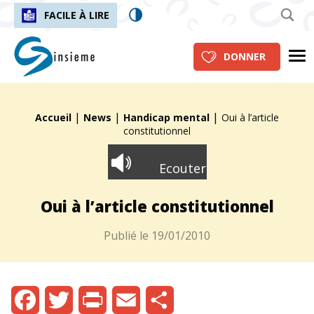
FACILE À LIRE
insieme.ch
Me
DONNER
|
|
|
Fil d'Ariane :
Accueil
News
Handicap mental
Oui à l’article
constitutionnel
Ecouter
Oui à l’article constitutionnel
Publié le
19/01/2010