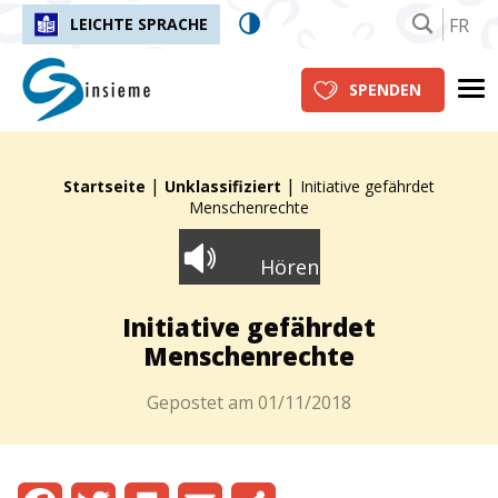
FR
LEICHTE SPRACHE
insieme.ch
Me
SPENDEN
|
|
Fil d'Ariane :
Startseite
Unklassifiziert
Initiative gefährdet
Menschenrechte
Hören
Initiative gefährdet
Menschenrechte
Gepostet am
01/11/2018