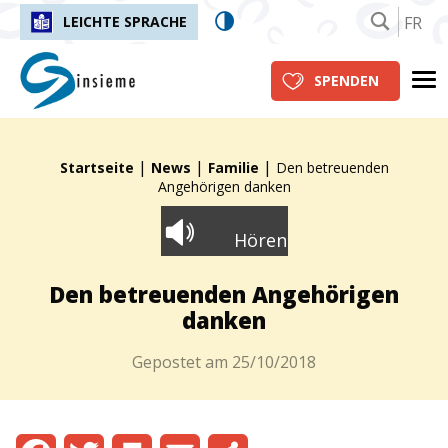
FR
LEICHTE SPRACHE
insieme.ch
Me
SPENDEN
|
|
|
Fil d'Ariane :
Startseite
News
Familie
Den betreuenden
Angehörigen danken
Hören
Den betreuenden Angehörigen
danken
Gepostet am
25/10/2018