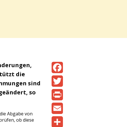
nderungen,
tützt die
Facebook
immungen sind
geändert, so
Twitter
Print
 die Abgabe von
Email
 prüfen, ob diese