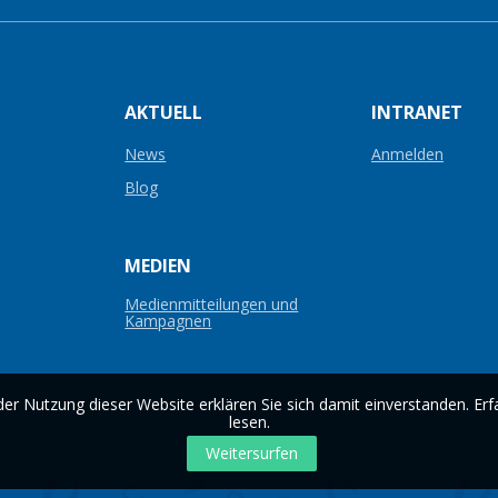
AKTUELL
INTRANET
News
Anmelden
Blog
MEDIEN
Medienmitteilungen und
Kampagnen
er Nutzung dieser Website erklären Sie sich damit einverstanden. Erf
lesen
.
Weitersurfen