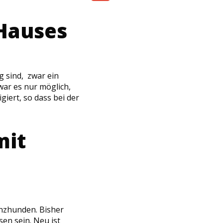
Share
 Hauses
g sind, zwar ein
war es nur möglich,
giert, so dass bei der
mit
enzhunden. Bisher
en sein. Neu ist