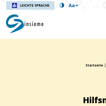
Aa
+
LEICHTE SPRACHE
insieme.ch
Fil d'Ariane :
Startseite
Hilfs