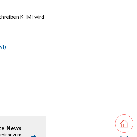
schreiben KHMI wird
VI)
Retourner
te News
eminar zum