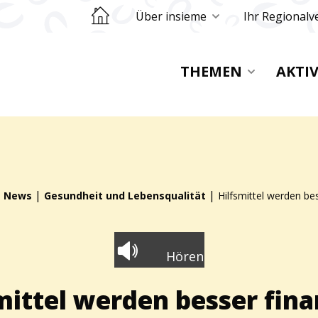
Retourner sur la page d'accueil
Über insieme
Ihr Regionalv
THEMEN
AKTI
|
|
|
News
Gesundheit und Lebensqualität
Hilfsmittel werden bes
Hören
mittel werden besser fina