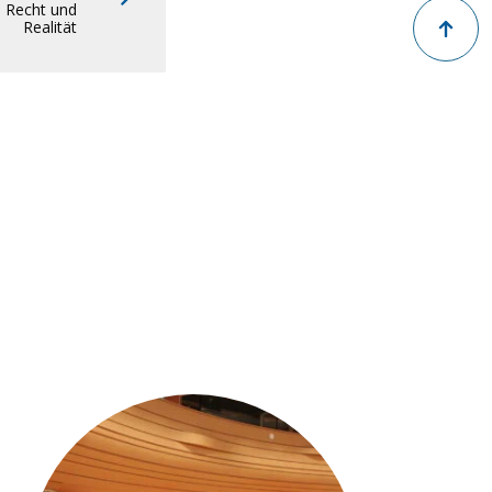
Zurück na
n Recht und
Realität